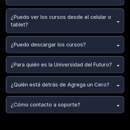
Agrega un Cero
¿Puedo ver los cursos desde el celular o
tablet?
cómo vender, cómo comunicarte,
móvil, tablet y computadora
cómo sostener el seguimiento, y cómo convertir en ingresos
¿Puedo descargar los cursos?
¿Para quién es la Universidad del Futuro?
¿Quién está detrás de Agrega un Cero?
instalar sistemas que aumenten ventas y
¿Cómo contacto a soporte?
claridad